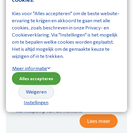
Dordrecht!
Kies voor "Alles accepteren" om de beste website-
Per 5 januari is ons kantoor verhuisd naar
ervaring te krijgen en akkoord te gaan met alle
Dordrecht. We hebben onze intrek genomen
cookies, zoals beschreven in onze Privacy- en
in het verzamelgebouw waar ook onze
Cookieverklaring. Via "Instellingen" is het mogelijk
partnerbedrijven HS Climate Solutions en HD
om te bepalen welke cookies worden geplaatst.
Klimaatsystemen gevestigd zijn.
Het is altijd mogelijk om de gemaakte keuze te
Lees meer
wijzigen of in te trekken.
Meer informatie
24-05-2026
Ontdek de Hisense Hi-Hybrid
Alles accepteren
warmtepomp.
Weigeren
De Hisense Hi-Hybrid R290 warmtepomp
Instellingen
verovert Nederland als dé hybride
warmtepomp van dit moment.
Lees meer