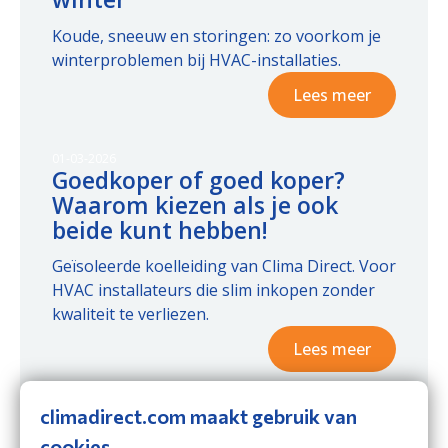
Koude, sneeuw en storingen: zo voorkom je
winterproblemen bij HVAC-installaties.
Lees meer
01-03-2026
Goedkoper of goed koper?
Waarom kiezen als je ook
beide kunt hebben!
Geïsoleerde koelleiding van Clima Direct. Voor
HVAC installateurs die slim inkopen zonder
kwaliteit te verliezen.
Lees meer
climadirect.com maakt gebruik van
01-01-2026
Ons kantoor is verhuisd naar
cookies.