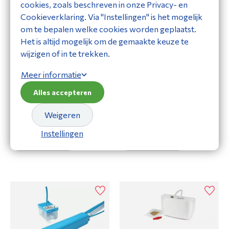
cookies, zoals beschreven in onze Privacy- en
Cookieverklaring. Via "Instellingen" is het mogelijk
om te bepalen welke cookies worden geplaatst.
Het is altijd mogelijk om de gemaakte keuze te
wijzigen of in te trekken.
Meer informatie
Alles accepteren
Aspen Hi Lift tankpomp
Aspen Hi Lift tankpomp
Weigeren
1L
1L
CD404017
CD404017
Instellingen
Bekijk product
Bekijk product