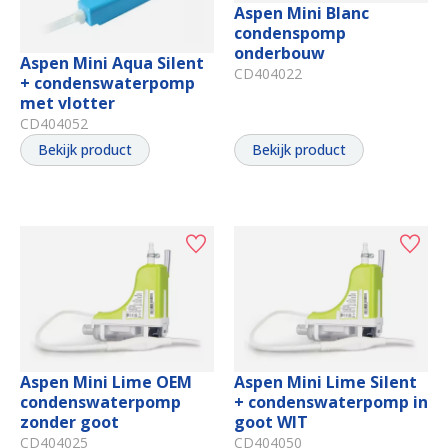
Aspen Mini Blanc
condenspomp
onderbouw
Aspen Mini Aqua Silent
CD404022
+ condens­wa­terpomp
met vlotter
CD404052
Bekijk product
Bekijk product
Aspen Mini Lime OEM
Aspen Mini Lime Silent
condens­wa­terpomp
+ condens­wa­terpomp in
zonder goot
goot WIT
CD404025
CD404050