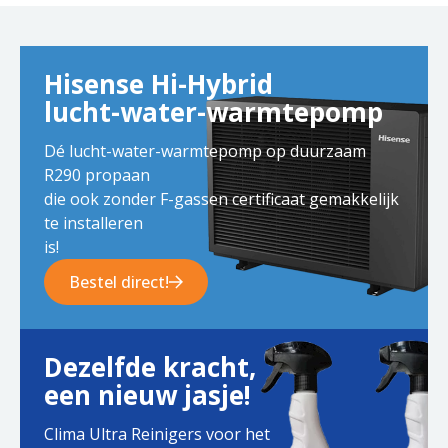
Hisense Hi-Hybrid
lucht-water-warmtepomp
Dé lucht-water-warmtepomp op duurzaam
R290 propaan
die ook zonder F-gassen certificaat gemakkelijk
te installeren
is!
Bestel direct!
Dezelfde kracht,
een nieuw jasje!
Clima Ultra Reinigers voor het