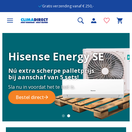
Gratis verzending vanaf € 250,-
Hisense Energy SE
Nú extra scherpe palletprijs
bij aanschaf van 5 sets!
Sla nu in voordat het te laat is.
Bestel direct