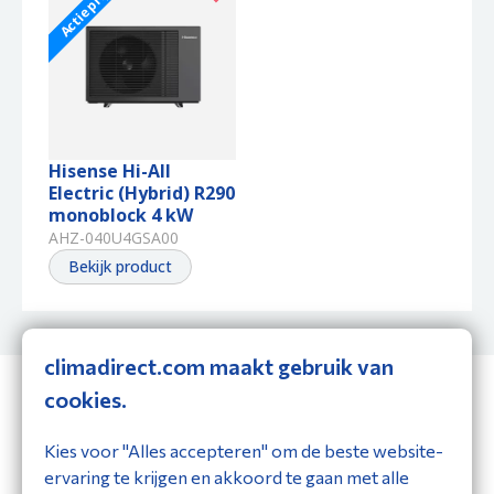
Actieprijs
Hisense Hi-All
Electric (Hybrid) R290
monoblock 4 kW
AHZ-040U4GSA00
Bekijk product
climadirect.com maakt gebruik van
cookies.
Voor jou geselecteerd!
Kies voor "Alles accepteren" om de beste website-
ervaring te krijgen en akkoord te gaan met alle